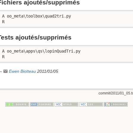
Fichiers ajoutés/supprimés
A oo_meta\toolbox\quad2tri.py

R
Tests ajoutés/supprimés
A oo_meta\apps\qs\lopinQuadTri.py

R
—
Ewen Biotteau
2011/01/05
commit/2011/01_05.t