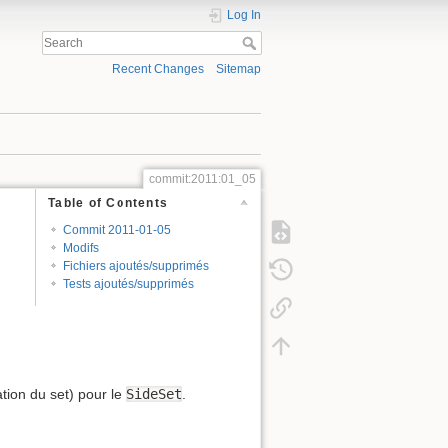
Log In
Recent Changes
Sitemap
commit:2011:01_05
Table of Contents
Commit 2011-01-05
Modifs
Fichiers ajoutés/supprimés
Tests ajoutés/supprimés
ation du set) pour le
SideSet
.