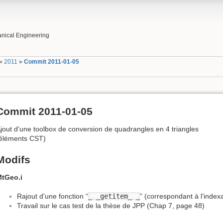
nical Engineering
»
2011
»
Commit 2011-01-05
Commit 2011-01-05
jout d'une toolbox de conversion de quadrangles en 4 triangles
éléments CST)
Modifs
tGeo.i
Rajout d'une fonction “
_ _getitem_ _
” (correspondant à l'index
Travail sur le cas test de la thèse de JPP (Chap 7, page 48)