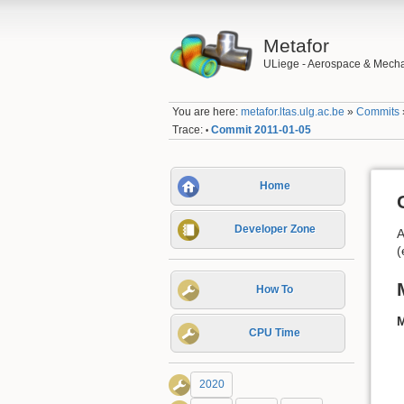
Metafor
ULiege - Aerospace & Mecha
You are here:
metafor.ltas.ulg.ac.be
»
Commits
Trace:
Commit 2011-01-05
•
Home
Developer Zone
A
(
How To
M
CPU Time
2020