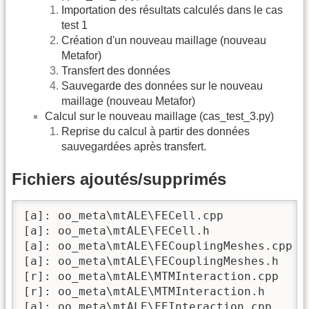
Importation des résultats calculés dans le cas
test 1
Création d'un nouveau maillage (nouveau
Metafor)
Transfert des données
Sauvegarde des données sur le nouveau
maillage (nouveau Metafor)
Calcul sur le nouveau maillage (cas_test_3.py)
Reprise du calcul à partir des données
sauvegardées après transfert.
Fichiers ajoutés/supprimés
[a]: oo_meta\mtALE\FECell.cpp

[a]: oo_meta\mtALE\FECell.h

[a]: oo_meta\mtALE\FECouplingMeshes.cpp

[a]: oo_meta\mtALE\FECouplingMeshes.h

[r]: oo_meta\mtALE\MTMInteraction.cpp

[r]: oo_meta\mtALE\MTMInteraction.h

[a]: oo_meta\mtALE\FEInteraction.cpp
