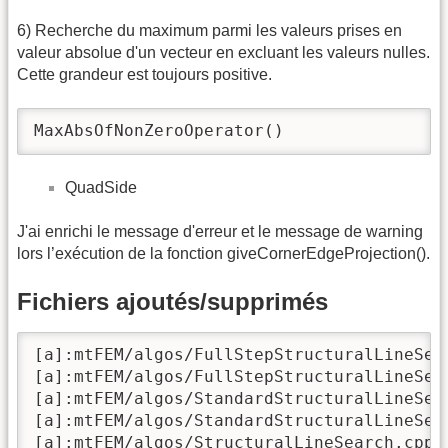
6) Recherche du maximum parmi les valeurs prises en
valeur absolue d'un vecteur en excluant les valeurs nulles.
Cette grandeur est toujours positive.
MaxAbsOfNonZeroOperator()
QuadSide
J'ai enrichi le message d'erreur et le message de warning
lors l’exécution de la fonction giveCornerEdgeProjection().
Fichiers ajoutés/supprimés
[a]:mtFEM/algos/FullStepStructuralLineSear
[a]:mtFEM/algos/FullStepStructuralLineSear
[a]:mtFEM/algos/StandardStructuralLineSear
[a]:mtFEM/algos/StandardStructuralLineSear
[a]:mtFEM/algos/StructuralLineSearch.cpp
