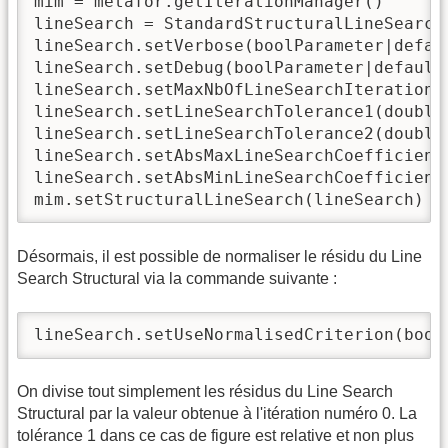
mim = metafor.getIterationManager()

lineSearch = StandardStructuralLineSearch(
lineSearch.setVerbose(boolParameter|defaul
lineSearch.setDebug(boolParameter|default 
lineSearch.setMaxNbOfLineSearchIterations
lineSearch.setLineSearchTolerance1(double
lineSearch.setLineSearchTolerance2(double
lineSearch.setAbsMaxLineSearchCoefficient
lineSearch.setAbsMinLineSearchCoefficient
mim.setStructuralLineSearch(lineSearch)
Désormais, il est possible de normaliser le résidu du Line
Search Structural via la commande suivante :
lineSearch.setUseNormalisedCriterion(bool
On divise tout simplement les résidus du Line Search
Structural par la valeur obtenue à l'itération numéro 0. La
tolérance 1 dans ce cas de figure est relative et non plus