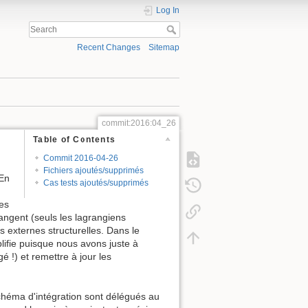
Log In
Recent Changes
Sitemap
commit:2016:04_26
Table of Contents
Commit 2016-04-26
Fichiers ajoutés/supprimés
 En
Cas tests ajoutés/supprimés
des
angent (seuls les lagrangiens
 externes structurelles. Dans le
lifie puisque nous avons juste à
é !) et remettre à jour les
chéma d'intégration sont délégués au