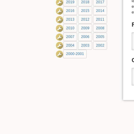
l
2019
2018
2017
e
2016
2015
2014
e
2013
2012
2011
2010
2009
2008
2007
2006
2005
2004
2003
2002
2000-2001