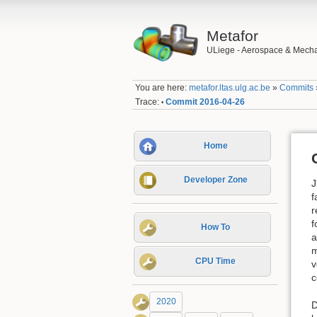
Metafor
ULiege - Aerospace & Mecha
You are here:
metafor.ltas.ulg.ac.be
»
Commits
Trace:
Commit 2016-04-26
•
Home
Developer Zone
J
f
r
f
How To
a
m
CPU Time
v
c
2020
D