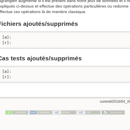
agrangien augmenté si il est présent dans notre jeux de données et il r
xpliqués ci-dessus et effectue des opérations particulières ou redonne
ffectue ces opérations là de manière classique.
Fichiers ajoutés/supprimés
[a]:

[r]:
Cas tests ajoutés/supprimés
[a]:

[r]:
commit/2016/04_26