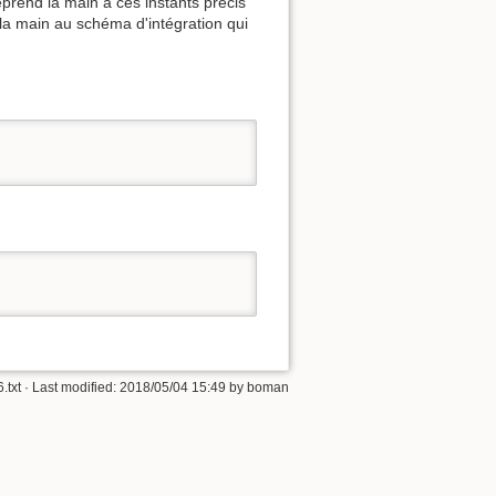
eprend la main à ces instants précis
 la main au schéma d'intégration qui
.txt
· Last modified:
2018/05/04 15:49
by
boman