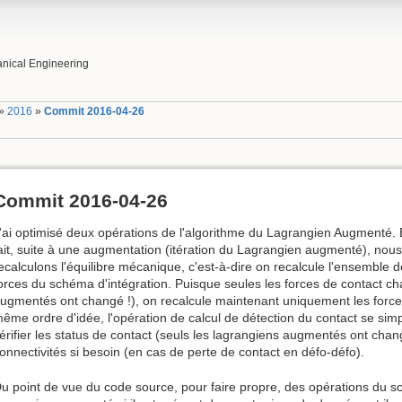
nical Engineering
»
2016
»
Commit 2016-04-26
Commit 2016-04-26
'ai optimisé deux opérations de l'algorithme du Lagrangien Augmenté.
ait, suite à une augmentation (itération du Lagrangien augmenté), nous
ecalculons l'équilibre mécanique, c'est-à-dire on recalcule l'ensemble 
orces du schéma d'intégration. Puisque seules les forces de contact ch
ugmentés ont changé !), on recalcule maintenant uniquement les forces
ême ordre d'idée, l'opération de calcul de détection du contact se simp
érifier les status de contact (seuls les lagrangiens augmentés ont chang
onnectivités si besoin (en cas de perte de contact en défo-défo).
u point de vue du code source, pour faire propre, des opérations du s