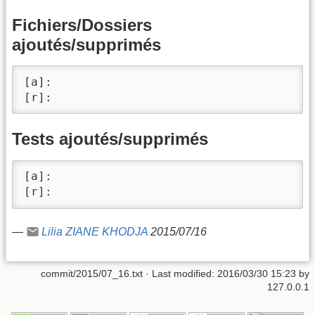
Fichiers/Dossiers
ajoutés/supprimés
[a]:

[r]:
Tests ajoutés/supprimés
[a]: 

[r]:
—
Lilia ZIANE KHODJA
2015/07/16
commit/2015/07_16.txt
· Last modified:
2016/03/30 15:23
by
127.0.0.1