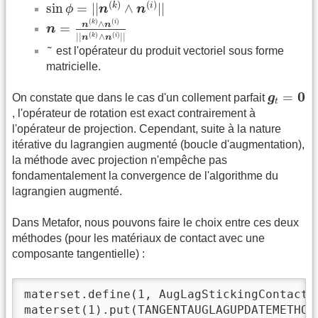
sin
ϕ
=
|
|
n
(
k
)
∧
n
(
i
)
|
|
(
)
(
)
sin
=
|
|
∧
|
|
k
i
ϕ
n
n
n
=
n
(
k
)
∧
n
(
i
)
|
|
n
(
k
)
∧
n
(
i
)
|
|
(
)
(
)
∧
k
i
n
n
=
n
(
)
(
)
|
|
∧
|
|
k
i
n
n
~
~
est l'opérateur du produit vectoriel sous forme
matricielle.
g
t
=
0
0
=
On constate que dans le cas d'un collement parfait
g
t
, l'opérateur de rotation est exact contrairement à
l'opérateur de projection. Cependant, suite à la nature
itérative du lagrangien augmenté (boucle d'augmentation),
la méthode avec projection n'empêche pas
fondamentalement la convergence de l'algorithme du
lagrangien augmenté.
Dans Metafor, nous pouvons faire le choix entre ces deux
méthodes (pour les matériaux de contact avec une
composante tangentielle) :
materset.define(1, AugLagStickingContactMa
materset(1).put(TANGENTAUGLAGUPDATEMETHOD