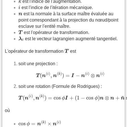
k
est l'indice de l'augmentation.
i
i
est l'indice de l'itération mécanique.
n
n
est la normale à la surface maître évaluée au
point correspondant à la projection du nœud/point
esclave sur l'entité maître.
T
T
est l'opérateur de transformation.
λ
t
λ
est le vecteur lagrangien augmenté tangentiel.
t
T
L'opérateur de transformation
T
est
soit une projection :
T
(
n
(
i
)
,
n
(
k
)
)
=
I
−
n
(
i
)
⊗
n
(
i
)
(
)
(
)
(
)
(
)
i
k
i
i
(
,
)
=
−
⊗
T
n
n
I
n
n
soit une rotation (Formule de Rodrigues) :
T
(
n
(
i
)
,
n
(
k
)
)
=
cos
ϕ
I
+
(
1
−
cos
ϕ
)
n
⊗
n
+
n
~
sin
ϕ
~
(
)
(
)
i
k
(
,
)
=
cos
+
(
1
−
cos
)
⊗
+
T
n
n
ϕ
I
ϕ
n
n
n
où
cos
ϕ
=
n
(
k
)
×
n
(
i
)
(
)
(
)
cos
=
×
k
i
ϕ
n
n