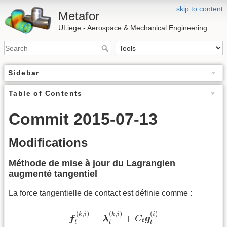
skip to content
Metafor
ULiege - Aerospace & Mechanical Engineering
Sidebar
Table of Contents
Commit 2015-07-13
Modifications
Méthode de mise à jour du Lagrangien
augmenté tangentiel
La force tangentielle de contact est définie comme :
f
t
(
k
,
i
)
=
λ
t
(
k
,
i
)
+
C
t
g
t
(
i
)
(
,
)
(
,
)
(
)
k
i
k
i
i
=
+
f
λ
C
g
t
t
t
t