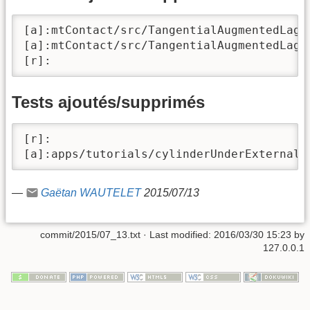
[a]:mtContact/src/TangentialAugmentedLagra
[a]:mtContact/src/TangentialAugmentedLagra
[r]:
Tests ajoutés/supprimés
[r]:

[a]:apps/tutorials/cylinderUnderExternalP
—
Gaëtan WAUTELET
2015/07/13
commit/2015/07_13.txt
· Last modified:
2016/03/30 15:23
by
127.0.0.1