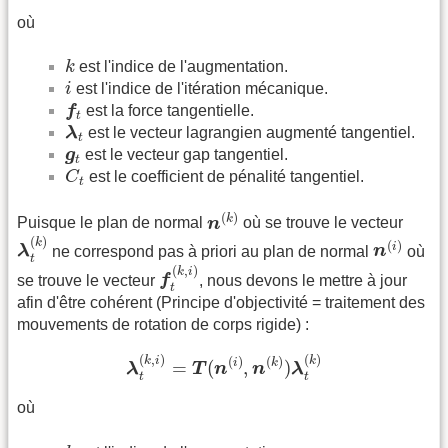
où
k
k
est l'indice de l'augmentation.
i
i
est l'indice de l'itération mécanique.
f
t
f
est la force tangentielle.
t
λ
t
λ
est le vecteur lagrangien augmenté tangentiel.
t
g
t
g
est le vecteur gap tangentiel.
t
C
t
C
est le coefficient de pénalité tangentiel.
t
n
(
k
)
(
)
k
Puisque le plan de normal
n
où se trouve le vecteur
λ
t
(
k
)
n
(
i
)
(
)
k
(
)
i
λ
ne correspond pas à priori au plan de normal
n
où
t
f
t
(
k
,
i
)
(
,
)
k
i
se trouve le vecteur
f
, nous devons le mettre à jour
t
afin d'être cohérent (Principe d'objectivité = traitement des
mouvements de rotation de corps rigide) :
λ
t
(
k
,
i
)
=
T
(
n
(
i
)
,
n
(
k
)
)
λ
t
(
k
)
(
,
)
(
)
k
i
k
(
)
(
)
i
k
=
(
,
)
λ
T
n
n
λ
t
t
où
k