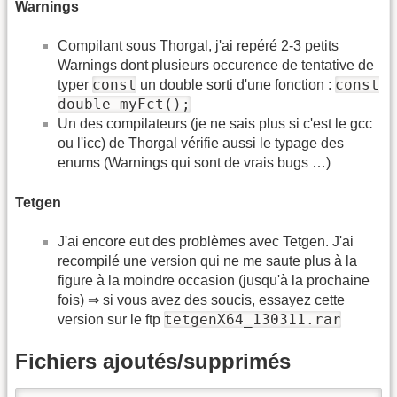
Warnings
Compilant sous Thorgal, j'ai repéré 2-3 petits
Warnings dont plusieurs occurence de tentative de
const
const
typer
un double sorti d'une fonction :
double myFct();
Un des compilateurs (je ne sais plus si c'est le gcc
ou l'icc) de Thorgal vérifie aussi le typage des
enums (Warnings qui sont de vrais bugs …)
Tetgen
J'ai encore eut des problèmes avec Tetgen. J'ai
recompilé une version qui ne me saute plus à la
figure à la moindre occasion (jusqu'à la prochaine
fois) ⇒ si vous avez des soucis, essayez cette
tetgenX64_130311.rar
version sur le ftp
Fichiers ajoutés/supprimés