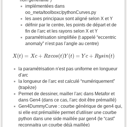
implémentées dans
oo_meta/toolboxc/pythonCurves.py
les axes principaux sont aligné selon X et Y
définir par le centre, les points de départ et de
fin de l'arc et les rayons selon X et Y
paramétrisation simplifiée (t appelé “eccentric
anomaly” n'est pas l'angle au centre)
X
(
t
)
=
X
c
+
R
x
c
o
s
(
t
)
Y
(
t
)
=
Y
c
+
R
y
s
i
n
(
t
)
(
)
=
+
(
)
(
)
=
+
(
)
X
t
X
c
R
x
c
o
s
t
Y
t
Y
c
R
y
s
i
n
t
la paramétrisation n'est pas uniforme en longueur
d'arc
la longueur de l'arc est calculé “numériquement”
(trapèze)
Permet de dessiner, mailler l'arc dans Metafor et
dans Gen4 (dans ce cas, l'arc doit être prémaillé)
Gen4DummyCurve : courbe générique de gen4 qui,
si elle est prémaillée permet d'utiliser une courbe
python dans une side maillée par gen4 (le “cast”
reconnaitra un courbe déjà maillée)