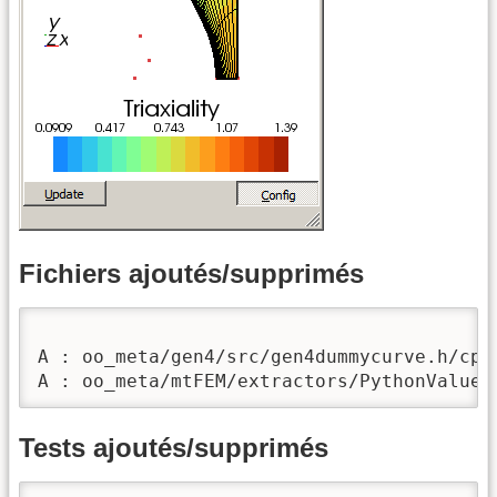
Fichiers ajoutés/supprimés
A : oo_meta/gen4/src/gen4dummycurve.h/cpp

A : oo_meta/mtFEM/extractors/PythonValueE
Tests ajoutés/supprimés