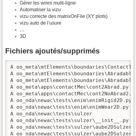
Gérer les wires multi-ligne
Automatiser la vizu
vizu correcte des matrixOnFile (XY plots)
vizu auto de l'usure
…
3D
Fichiers ajoutés/supprimés
A oo_meta\mtElements\boundaries\ContactToo
A oo_meta\mtElements\boundaries\AbradableW
A oo_meta\mtElements\boundaries\AbradableW
A oo_meta\apps\contactMec\cont2Abrad.py  

A oo_meta\apps\contactMec\cont2NoAbrad2.py
A oo_nda\newac\tests\enim\enimRigid2D.py  
A oo_nda\newac\tests\enim\enimWear2D.py  

A oo_nda\newac\tests\sulzer  

A oo_nda\newac\tests\sulzer\__init__.py  

A oo_nda\newac\tests\sulzer\aube2DSulzerJu
A oo_nda\newac\tests\sulzer\aube2DSulzerOv