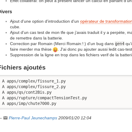
Effet collatéral: on peut à présent lancer un calcul en partant d'u
Divers
Ajout d'une option d'introduction d'un
opérateur de transformatio
cube.
Ajout d'un cas test de mon tfe que j'avais traduit il y a perpète, m
de remettre dans la batterie.
Correction par Romain (Merci Romain:!:) d'un bug dans
gen4
qu'i
faire merder ma thèse
. J'ai donc pu ajouter aussi ledit cas-test
Suppression de la ligne en trop dans les fichiers verif de la batte
Fichiers ajoutés
A apps/complex/fissure_1.py

A apps/complex/fissure_2.py

A apps/qs/cont2Bis.py

A apps/rupture/compactTensionTest.py

A apps/imp/chute7000.py
—
Pierre-Paul Jeunechamps
2009/01/20 12:04