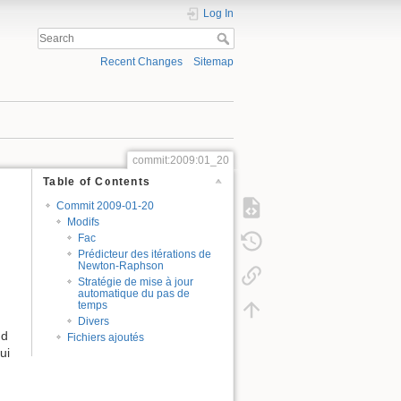
Log In
Recent Changes
Sitemap
commit:2009:01_20
Table of Contents
Commit 2009-01-20
Modifs
Fac
Prédicteur des itérations de
Newton-Raphson
Stratégie de mise à jour
automatique du pas de
temps
Divers
nd
Fichiers ajoutés
ui