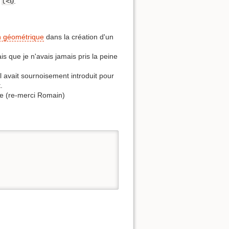
n
t<0
.
n géométrique
dans la création d'un
ais que je n'avais jamais pris la peine
l avait sournoisement introduit pour
.
rie (re-merci Romain)