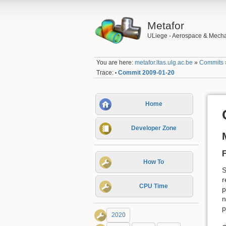
Metafor
ULiege - Aerospace & Mecha
You are here:
metafor.ltas.ulg.ac.be
»
Commits
Trace:
Commit 2009-01-20
•
Home
Developer Zone
How To
S
r
CPU Time
p
n
p
2020