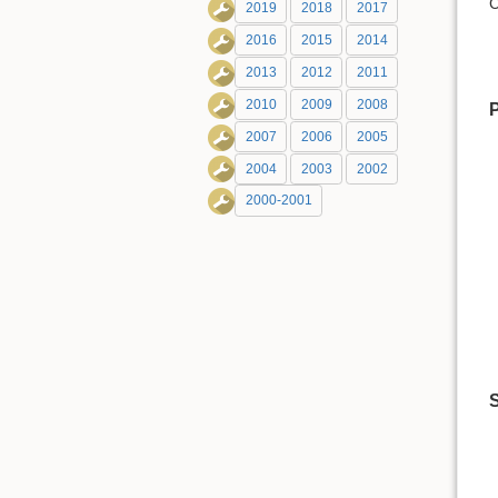
C
2019
2018
2017
2016
2015
2014
2013
2012
2011
2010
2009
2008
2007
2006
2005
2004
2003
2002
2000-2001
S