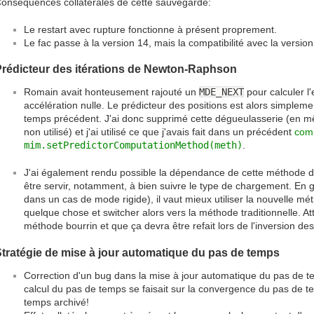
onséquences collatérales de cette sauvegarde:
Le restart avec rupture fonctionne à présent proprement.
Le fac passe à la version 14, mais la compatibilité avec la versio
Prédicteur des itérations de Newton-Raphson
Romain avait honteusement rajouté un
MDE_NEXT
pour calculer l'
accélération nulle. Le prédicteur des positions est alors simpleme
temps précédent. J'ai donc supprimé cette dégueulasserie (en 
non utilisé) et j'ai utilisé ce que j'avais fait dans un précédent
com
mim.setPredictorComputationMethod(meth)
.
J'ai également rendu possible la dépendance de cette méthode d
être servir, notamment, à bien suivre le type de chargement. En g
dans un cas de mode rigide), il vaut mieux utiliser la nouvelle mé
quelque chose et switcher alors vers la méthode traditionnelle. 
méthode bourrin et que ça devra être refait lors de l'inversion des
tratégie de mise à jour automatique du pas de temps
Correction d'un bug dans la mise à jour automatique du pas de tem
calcul du pas de temps se faisait sur la convergence du pas de t
temps archivé!