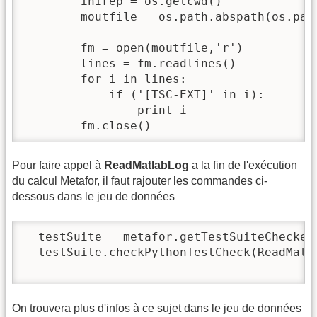
        inirep = os.getcwd()

        moutfile = os.path.abspath(os.path
        fm = open(moutfile,'r')

        lines = fm.readlines()

        for i in lines:

            if ('[TSC-EXT]' in i):

                print i

        fm.close()
Pour faire appel à
ReadMatlabLog
a la fin de l'exécution
du calcul Metafor, il faut rajouter les commandes ci-
dessous dans le jeu de données
  testSuite = metafor.getTestSuiteChecker(
  testSuite.checkPythonTestCheck(ReadMatla
On trouvera plus d'infos à ce sujet dans le jeu de données