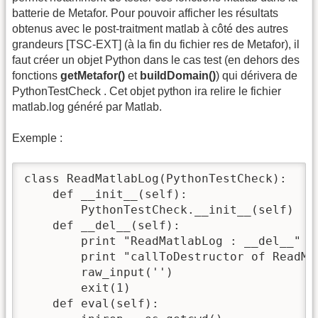
batterie de Metafor. Pour pouvoir afficher les résultats
obtenus avec le post-traitment matlab à côté des autres
grandeurs [TSC-EXT] (à la fin du fichier res de Metafor), il
faut créer un objet Python dans le cas test (en dehors des
fonctions
getMetafor()
et
buildDomain()
) qui dérivera de
PythonTestCheck . Cet objet python ira relire le fichier
matlab.log généré par Matlab.
Exemple :
class ReadMatlabLog(PythonTestCheck):

    def __init__(self):

        PythonTestCheck.__init__(self)

    def __del__(self):

        print "ReadMatlabLog : __del__"

        print "callToDestructor of ReadMa
        raw_input('')

        exit(1)

    def eval(self):
