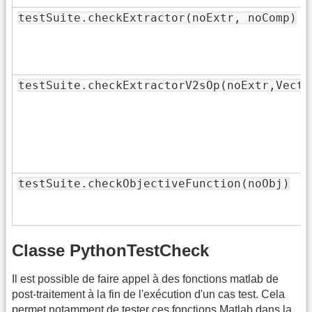
testSuite.checkExtractor(noExtr, noComp)
testSuite.checkExtractorV2sOp(noExtr,Vecto
testSuite.checkObjectiveFunction(noObj)
Classe PythonTestCheck
Il est possible de faire appel à des fonctions matlab de
post-traitement à la fin de l'exécution d'un cas test. Cela
permet notamment de tester ces fonctions Matlab dans la